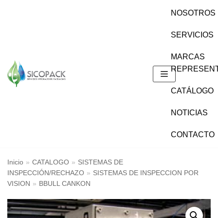
Saltar
NOSOTROS
al
SERVICIOS
contenido
MARCAS
REPRESEN
CATÁLOGO
NOTICIAS
CONTACTO
Inicio
»
CATALOGO
»
SISTEMAS DE
INSPECCIÓN/RECHAZO
»
SISTEMAS DE INSPECCION POR
VISION
»
BBULL CANKON